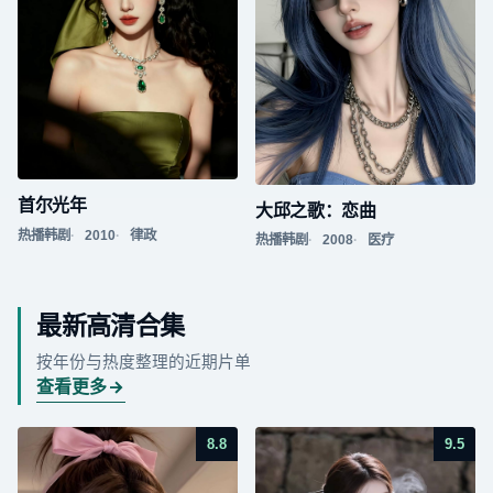
首尔光年
大邱之歌：恋曲
热播韩剧
2010
律政
热播韩剧
2008
医疗
最新高清合集
按年份与热度整理的近期片单
查看更多
8.8
9.5