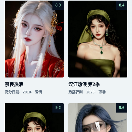
8.9
8.4
奈良热浪
汉江热浪 第2季
高分日剧
2018
爱情
热播韩剧
2023
职场
9.2
9.6