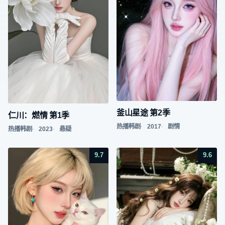
釜山星途 第2季
仁川：燃情 第1季
热播韩剧
2017
剧情
热播韩剧
2023
悬疑
9.7
9.6