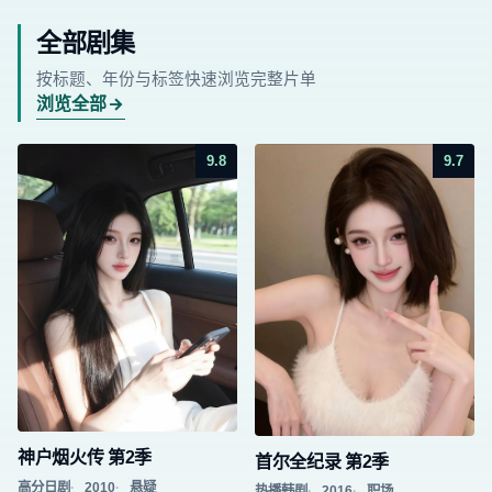
全部剧集
按标题、年份与标签快速浏览完整片单
浏览全部
9.8
9.7
神户烟火传 第2季
首尔全纪录 第2季
高分日剧
2010
悬疑
热播韩剧
2016
职场