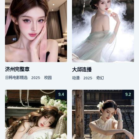
济州完整章
大邱连播
日韩电影精选
2025
校园
动漫
2025
奇幻
9.4
9.2