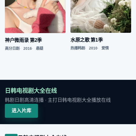
水原之歌 第1季
神户微雨录 第2季
热播韩剧
2010
爱情
高分日剧
2016
悬疑
日韩电视剧大全在线
韩剧日剧高清连播
· 主打
日韩电视剧大全播放在线
进入片库