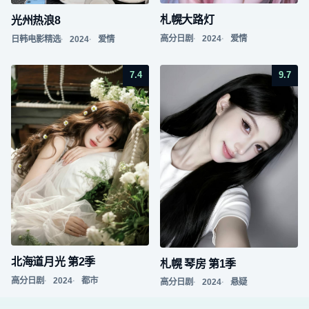
札幌大路灯
光州热浪8
高分日剧
2024
爱情
日韩电影精选
2024
爱情
7.4
9.7
北海道月光 第2季
札幌 琴房 第1季
高分日剧
2024
都市
高分日剧
2024
悬疑