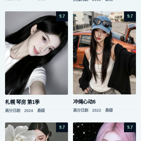
9.7
9.7
冲绳心动6
札幌 琴房 第1季
高分日剧
2022
悬疑
高分日剧
2024
悬疑
9.7
9.7