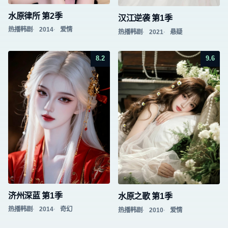
水原律所 第2季
汉江逆袭 第1季
热播韩剧
2014
爱情
热播韩剧
2021
悬疑
8.2
9.6
济州深蓝 第1季
水原之歌 第1季
热播韩剧
2014
奇幻
热播韩剧
2010
爱情